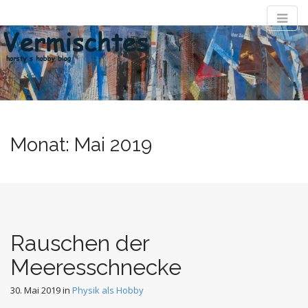
M
S
k
a
i
i
p
n
t
m
o
e
c
n
o
Monat:
Mai 2019
n
u
t
e
n
t
Rauschen der
Meeresschnecke
30. Mai 2019
in
Physik als Hobby