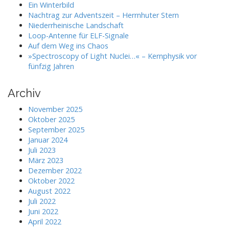
Ein Winterbild
t
Nachtrag zur Adventszeit – Herrnhuter Stern
i
Niederrheinische Landschaft
Loop-Antenne für ELF-Signale
o
Auf dem Weg ins Chaos
n
»Spectroscopy of Light Nuclei…« – Kernphysik vor
fünfzig Jahren
Archiv
November 2025
Oktober 2025
September 2025
Januar 2024
Juli 2023
März 2023
Dezember 2022
Oktober 2022
August 2022
Juli 2022
Juni 2022
April 2022