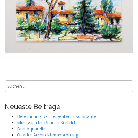
P
o
s
Suchen
t
nach:
n
a
Neueste Beiträge
v
Berechnung der Feigenbaumkonstante
i
Mies van der Rohe in Krefeld
g
Drei Aquarelle
Quader Architektenanordnung
a