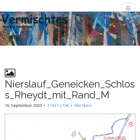
M
S
k
a
i
i
p
n
t
m
o
e
c
n
o
n
u
t
e
Nierslauf_Geneicken_Schlos
n
t
s_Rheydt_mit_Rand_M
16. September 2020
•
1744 × 2196
•
Alte Niers