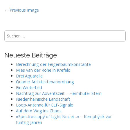
P
← Previous Image
o
s
t
Suchen
nach:
n
a
Neueste Beiträge
v
i
Berechnung der Feigenbaumkonstante
g
Mies van der Rohe in Krefeld
Drei Aquarelle
a
Quader Architektenanordnung
t
Ein Winterbild
i
Nachtrag zur Adventszeit – Herrnhuter Stern
Niederrheinische Landschaft
o
Loop-Antenne für ELF-Signale
n
Auf dem Weg ins Chaos
»Spectroscopy of Light Nuclei…« – Kernphysik vor
fünfzig Jahren