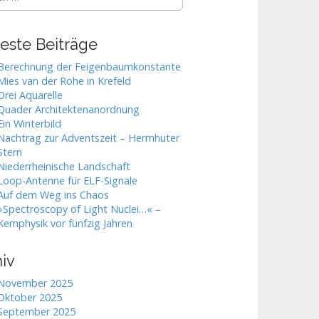
este Beiträge
Berechnung der Feigenbaumkonstante
Mies van der Rohe in Krefeld
Drei Aquarelle
Quader Architektenanordnung
Ein Winterbild
Nachtrag zur Adventszeit – Herrnhuter
Stern
Niederrheinische Landschaft
Loop-Antenne für ELF-Signale
Auf dem Weg ins Chaos
»Spectroscopy of Light Nuclei…« –
Kernphysik vor fünfzig Jahren
iv
November 2025
Oktober 2025
September 2025