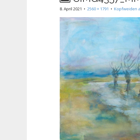
8. April 2021
•
2560 × 1791
•
Kopfweiden a