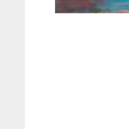
P
o
s
t
n
a
v
i
g
a
t
i
o
n