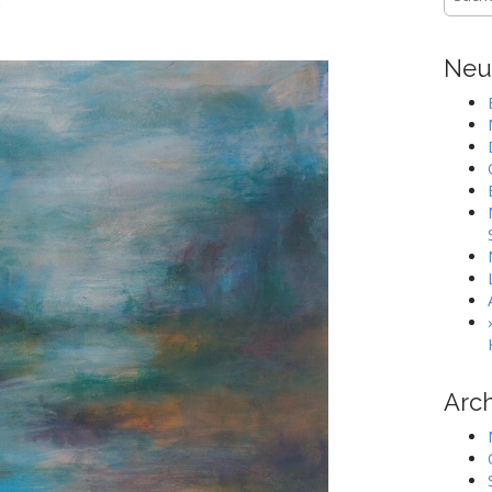
nach:
Neu
Arch