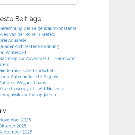
este Beiträge
Berechnung der Feigenbaumkonstante
Mies van der Rohe in Krefeld
Drei Aquarelle
Quader Architektenanordnung
Ein Winterbild
Nachtrag zur Adventszeit – Herrnhuter
Stern
Niederrheinische Landschaft
Loop-Antenne für ELF-Signale
Auf dem Weg ins Chaos
»Spectroscopy of Light Nuclei…« –
Kernphysik vor fünfzig Jahren
iv
November 2025
Oktober 2025
September 2025